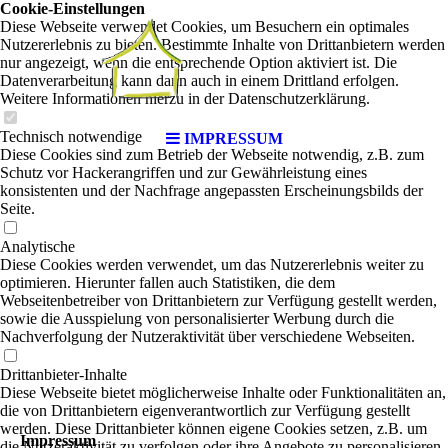
Cookie-Einstellungen
Diese Webseite verwendet Cookies, um Besuchern ein optimales
Nutzererlebnis zu bieten. Bestimmte Inhalte von Drittanbietern werden
nur angezeigt, wenn die entsprechende Option aktiviert ist. Die
Datenverarbeitung kann dann auch in einem Drittland erfolgen.
Weitere Informationen hierzu in der Datenschutzerklärung.
Technisch notwendige
IMPRESSUM
Diese Cookies sind zum Betrieb der Webseite notwendig, z.B. zum
Schutz vor Hackerangriffen und zur Gewährleistung eines
konsistenten und der Nachfrage angepassten Erscheinungsbilds der
Seite.
Analytische
Diese Cookies werden verwendet, um das Nutzererlebnis weiter zu
optimieren. Hierunter fallen auch Statistiken, die dem
Webseitenbetreiber von Drittanbietern zur Verfügung gestellt werden,
sowie die Ausspielung von personalisierter Werbung durch die
Nachverfolgung der Nutzeraktivität über verschiedene Webseiten.
Drittanbieter-Inhalte
Diese Webseite bietet möglicherweise Inhalte oder Funktionalitäten an,
die von Drittanbietern eigenverantwortlich zur Verfügung gestellt
werden. Diese Drittanbieter können eigene Cookies setzen, z.B. um
Impressum
die Nutzeraktivität zu verfolgen oder ihre Angebote zu personalisieren