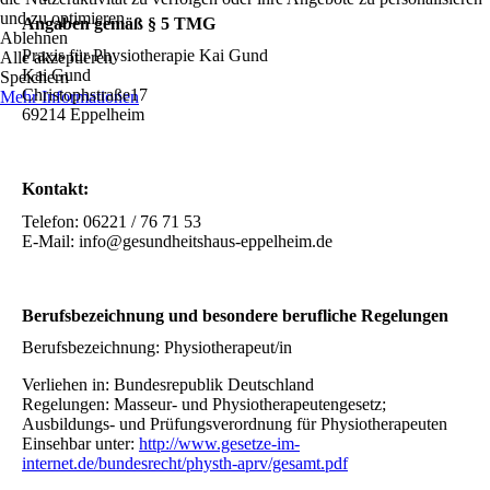
und zu optimieren.
Angaben gemäß § 5 TMG
Ablehnen
Praxis für Physiotherapie Kai Gund
Alle akzeptieren
Kai Gund
Speichern
Christophstraße17
Mehr Informationen
69214 Eppelheim
Kontakt:
Telefon: 06221 / 76 71 53
E-Mail: info@gesundheitshaus-eppelheim.de
Berufsbezeichnung und besondere berufliche Regelungen
Berufsbezeichnung: Physiotherapeut/in
Verliehen in: Bundesrepublik Deutschland
Regelungen: Masseur- und Physiotherapeutengesetz;
Ausbildungs- und Prüfungsverordnung für Physiotherapeuten
Einsehbar unter:
http://www.gesetze-im-
internet.de/bundesrecht/physth-aprv/gesamt.pdf